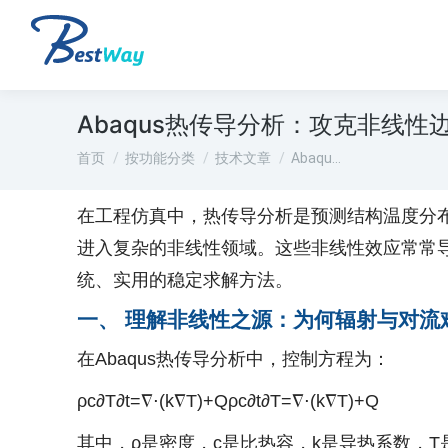
Abaqus热传导分析：攻克非线
您在这里：
首页
按功能分类
技术文章
Abaqu…
在工程仿真中，热传导分析是预测结构温度分
进入复杂的非线性领域。这些非线性效应常常导
统、实用的稳定求解方法。
一、 理解非线性之源：为何辐射与对流
在Abaqus热传导分析中，控制方程为：
ρc∂T∂t=∇⋅(k∇T)+Q
ρ
c
∂
t
∂
T
=
∇
⋅
(
k
∇
T
)
+
Q
其中，ρ是密度，c是比热容，k是导热系数，T