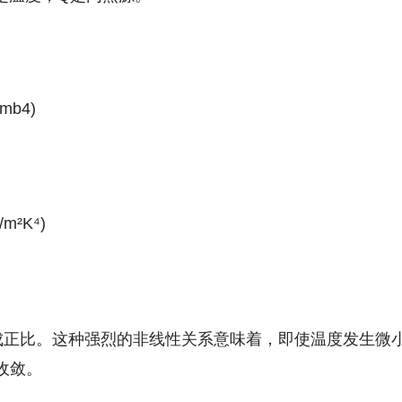
amb
4
)
m²K⁴)
成正比。这种强烈的非线性关系意味着，即使温度发生微
收敛。