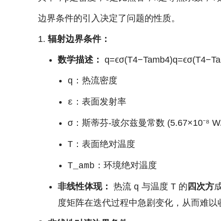
边界条件的引入决定了问题的性质。
辐射边界条件：
数学描述：
q=ϵσ(T4−Tamb4)
q
=
ϵ
σ
(
T
4
−
T
：热流密度
q
：表面发射率
ε
：斯蒂芬-玻尔兹曼常数 (5.67×10⁻⁸ W/
σ
：表面绝对温度
T
：环境绝对温度
T_amb
非线性体现：
热流
与温度
的
四次方
q
T
度矩阵在迭代过程中急剧变化，从而难以