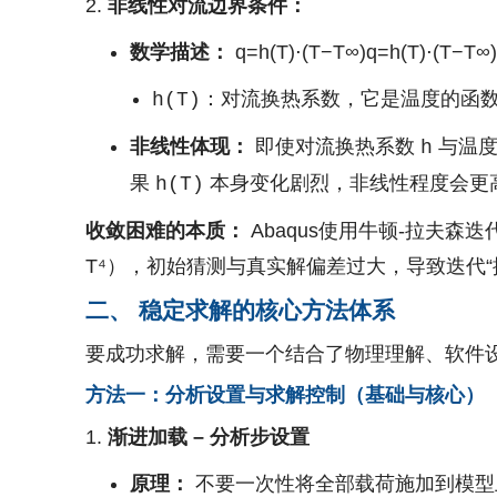
非线性对流边界条件：
数学描述：
q=h(T)⋅(T−T∞)
q
=
h
(
T
)
⋅
(
T
−
T
∞
)
：对流换热系数，它是温度的函
h(T)
非线性体现：
即使对流换热系数
与温度
h
果
本身变化剧烈，非线性程度会更
h(T)
收敛困难的本质：
Abaqus使用牛顿-拉夫
T⁴），初始猜测与真实解偏差过大，导致迭代“
二、 稳定求解的核心方法体系
要成功求解，需要一个结合了物理理解、软件
方法一：分析设置与求解控制（基础与核心）
渐进加载 – 分析步设置
原理：
不要一次性将全部载荷施加到模型上。