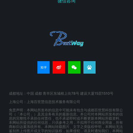
微信咨询
成都地址：中国 成都 青羊区东城根上街78号 建设大厦15层1510号
上海公司：上海百世慧信息技术服务有限公司
免责声明：本网站所发布的信息中可能未有包含与成都百世慧科技有限公
司（「本公司」）及其业务有关的最新信息。本公司对本网站所发布的信
息的完整性不承担任何责任，也不承诺即时或不断更新本网站所载资料。
本网站所提供的任何信息，只供参考之用，不拟用于任何商业用途，所有
商标归达索系统所有。本网站转载图片、文字之类版权申明，本网站无法
鉴别所上传图片或文字的知识版权，如果侵犯，请及时通知我们，本网站