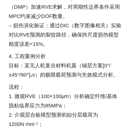
（DMP）加速RVE求解，对周期性边界条件采用
MPC约束减少DOF数量。
– 损伤演化验证：通过DIC（数字图像相关）实验
对比RVE预测的裂纹路径，确保跨尺度损伤模型
精度误差<15%。
4. 工程案例分析
目标：某无人机复合材料机翼（铺层方案[0°/
±45°/90°]₃s）的极限载荷预测与失效模式分析。
流程：
1. 微观RVE（100×100μm）分析确定纤维/基体
脱粘临界应力为85MPa；
2. 介观层合板模型预测初始分层载荷为
1200N·mm⁻¹；