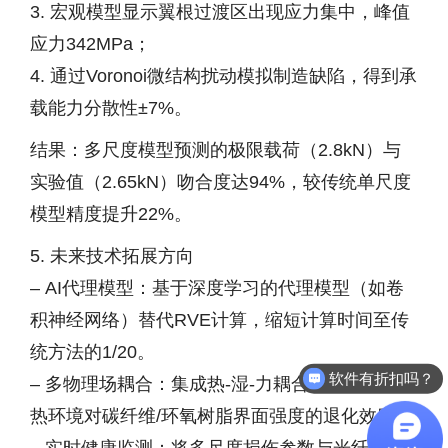
3. 宏观模型显示翼根过渡区出现应力集中，峰值
应力342MPa；
4. 通过Voronoi微结构扰动模拟制造缺陷，得到承
载能力分散性±7%。
结果：多尺度模型预测的极限载荷（2.8kN）与
实验值（2.65kN）吻合度达94%，较传统单尺度
模型精度提升22%。
5. 未来技术拓展方向
– AI代理模型：基于深度学习的代理模型（如卷
积神经网络）替代RVE计算，缩短计算时间至传
统方法的1/20。
软件有折扣吗？
– 多物理场耦合：集成热-湿-力耦合分析，探究湿
热环境对碳纤维/环氧树脂界面强度的退化效应。