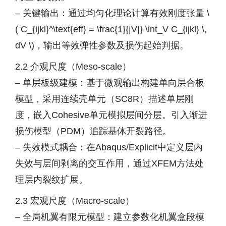
– 关键输出：通过均匀化理论计算有效刚度张量 \
( C_{ijkl}^\text{eff} = \frac{1}{|V|} \int_V C_{ijkl} \,
dV \)，输出等效弹性参数及损伤起始判据。
2.2 介观尺度（Meso-scale）
– 单层板级建模：基于微观输出构建单向层合板
模型，采用连续壳单元（SC8R）描述单层刚
度，嵌入Cohesive单元模拟层间分层。引入渐进
损伤模型（PDM）追踪基体开裂路径。
– 失效模式耦合：在Abaqus/Explicit中定义层内
失效与层间剥离的交互作用，通过XFEM方法处
理层内裂纹扩展。
2.3 宏观尺度（Macro-scale）
– 全局机翼有限元模型：建立参数化机翼盒段模