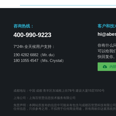
咨询热线：
客户和技
400-990-9223
hi@abes
你有什么
7*24h 全天候用户支持：
可以给我
190 4282 6882（Mr. du）
快回复你
180 1055 4547
（Ms. Crystal）
内
成都地址：中国 成都 青羊区东城根上街78号 建设大厦15层1510号
上海公司：上海百世慧信息技术服务有限公司
免责声明：本网站所发布的信息中可能未有包含与成都百世慧科技有限公司
任何信息，只供参考之用，不拟用于任何商业用途，所有商标归达索系统所