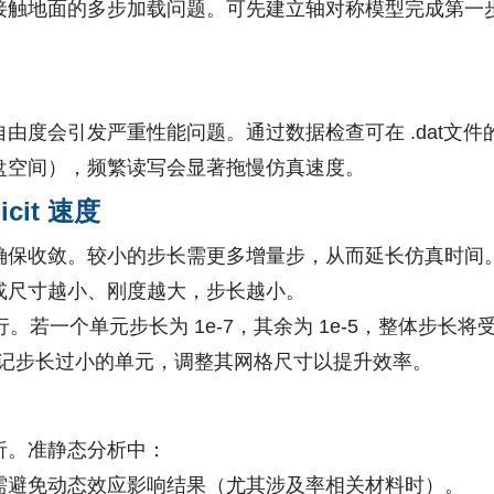
接触地面的多步加载问题。可先建立轴对称模型完成第一
引发严重性能问题。通过数据检查可在 .dat文件的 MEMO
盘空间），频繁读写会显著拖慢仿真速度。
cit 速度​
确保收敛。较小的步长需更多增量步，从而延长仿真时间
或尺寸越小、刚度越大，步长越小。
步长运行。若一个单元步长为 1e-7，其余为 1e-5，整体步长
h工具标记步长过小的单元，调整其网格尺寸以提升效率。
析。准静态分析中：
需避免动态效应影响结果（尤其涉及率相关材料时）。