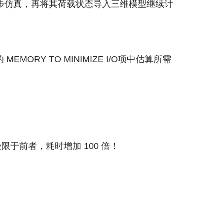
步仿真，再将其荷载状态导入三维模型继续计
RY TO MINIMIZE I/O项中估算所需
。
将受限于前者，耗时增加 100 倍！