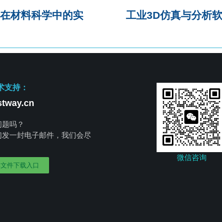
T在材料科学中的实
工业3D仿真与分析
术支持：
tway.cn
问题吗？
们发一封电子邮件，我们会尽
。
微信咨询
部文件下载入口