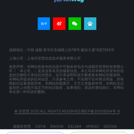
成都地址：中国 成都 青羊区东城根上街78号 建设大厦15层1510号
上海公司：上海百世慧信息技术服务有限公司
免责声明：本网站所发布的信息中可能未有包含与成都百世慧科技有限公
司（「本公司」）及其业务有关的最新信息。本公司对本网站所发布的信
息的完整性不承担任何责任，也不承诺即时或不断更新本网站所载资料。
本网站所提供的任何信息，只供参考之用，不拟用于任何商业用途，所有
商标归达索系统所有。本网站转载图片、文字之类版权申明，本网站无法
鉴别所上传图片或文字的知识版权，如果侵犯，请及时通知我们，本网站
将在第一时间及时删除。
© 百世慧 2020.ALL RIGHTS RESERVED.蜀ICP备20009264号-8
成都百世慧
CATIA
ENOVIA
DELMIA
APRISO
GEOVIA
BIOVIA
EXALEAD
3DSPACEX
3DEXPERIENCE