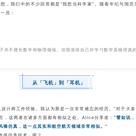
想，我们中的不少回答都是“我想当科学家”。随着年纪与阅历
的一员：
孩子并不擅长数学和物理领域。但我觉得自己对学习数学及物理真
从「飞机」到「耳机」
机设计师工作经验。我认为那是一次非常难忘的经历。”对于大
，这两者在诸多方面都有相似之处。Alice分享道：
“譬如说
风噪仿真，这一点其实和航空航天领域非常相似。”
数值仿真技术」呢？