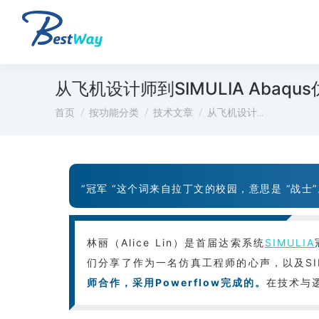
从飞机设计师到SIMULIA Abaqu
您在这里：
首页
按功能分类
技术文章
从飞机设计…
“冠军 “这个词来自拉丁文的校园，意思是 “战
林丽（Alice Lin）是首届达索系统
SIMULIA
们分享了作为一名仿真工程师的心声，以及SIM
师合作，采用Powerflow完成的。
在技术与逻