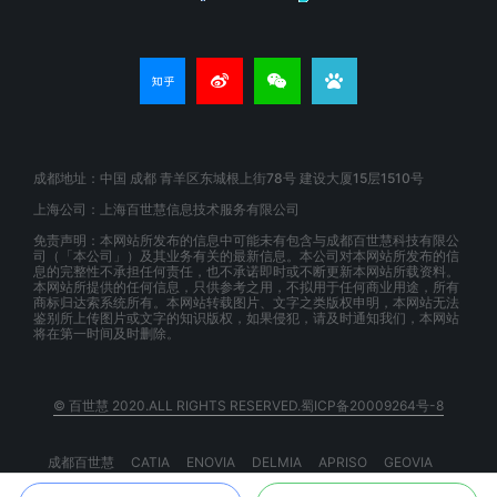
成都地址：中国 成都 青羊区东城根上街78号 建设大厦15层1510号
上海公司：上海百世慧信息技术服务有限公司
免责声明：本网站所发布的信息中可能未有包含与成都百世慧科技有限公
司（「本公司」）及其业务有关的最新信息。本公司对本网站所发布的信
息的完整性不承担任何责任，也不承诺即时或不断更新本网站所载资料。
本网站所提供的任何信息，只供参考之用，不拟用于任何商业用途，所有
商标归达索系统所有。本网站转载图片、文字之类版权申明，本网站无法
鉴别所上传图片或文字的知识版权，如果侵犯，请及时通知我们，本网站
将在第一时间及时删除。
© 百世慧 2020.ALL RIGHTS RESERVED.蜀ICP备20009264号-8
成都百世慧
CATIA
ENOVIA
DELMIA
APRISO
GEOVIA
BIOVIA
EXALEAD
3DSPACEX
3DEXPERIENCE