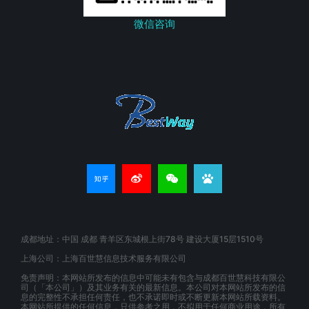
微信咨询
成都地址：中国 成都 青羊区东城根上街78号 建设大厦15层1510号
上海公司：上海百世慧信息技术服务有限公司
免责声明：本网站所发布的信息中可能未有包含与成都百世慧科技有限公
司（「本公司」）及其业务有关的最新信息。本公司对本网站所发布的信
息的完整性不承担任何责任，也不承诺即时或不断更新本网站所载资料。
本网站所提供的任何信息，只供参考之用，不拟用于任何商业用途，所有