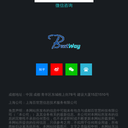
微信咨询
成都地址：中国 成都 青羊区东城根上街78号 建设大厦15层1510号
上海公司：上海百世慧信息技术服务有限公司
免责声明：本网站所发布的信息中可能未有包含与成都百世慧科技有限公
司（「本公司」）及其业务有关的最新信息。本公司对本网站所发布的信
息的完整性不承担任何责任，也不承诺即时或不断更新本网站所载资料。
本网站所提供的任何信息，只供参考之用，不拟用于任何商业用途，所有
商标归达索系统所有。本网站转载图片、文字之类版权申明，本网站无法