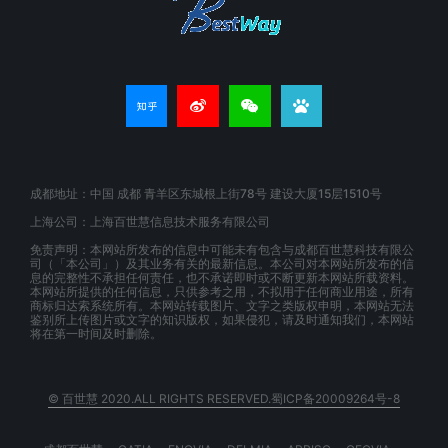
成都地址：中国 成都 青羊区东城根上街78号 建设大厦15层1510号
上海公司：上海百世慧信息技术服务有限公司
免责声明：本网站所发布的信息中可能未有包含与成都百世慧科技有限公
司（「本公司」）及其业务有关的最新信息。本公司对本网站所发布的信
息的完整性不承担任何责任，也不承诺即时或不断更新本网站所载资料。
本网站所提供的任何信息，只供参考之用，不拟用于任何商业用途，所有
商标归达索系统所有。本网站转载图片、文字之类版权申明，本网站无法
鉴别所上传图片或文字的知识版权，如果侵犯，请及时通知我们，本网站
将在第一时间及时删除。
© 百世慧 2020.ALL RIGHTS RESERVED.蜀ICP备20009264号-8