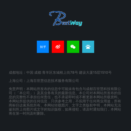
成都地址：中国 成都 青羊区东城根上街78号 建设大厦15层1510号
上海公司：上海百世慧信息技术服务有限公司
免责声明：本网站所发布的信息中可能未有包含与成都百世慧科技有限公
司（「本公司」）及其业务有关的最新信息。本公司对本网站所发布的信
息的完整性不承担任何责任，也不承诺即时或不断更新本网站所载资料。
本网站所提供的任何信息，只供参考之用，不拟用于任何商业用途，所有
商标归达索系统所有。本网站转载图片、文字之类版权申明，本网站无法
鉴别所上传图片或文字的知识版权，如果侵犯，请及时通知我们，本网站
将在第一时间及时删除。