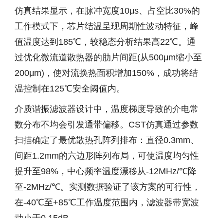
仿真结果显示，在脉冲宽度10μs、占空比30%的
工作模式下，芯片结温呈现周期性波动特征，峰
值温度达到185℃，较稳态分析结果高22℃。通
过优化微流道散热器的肋片间距(从500μm缩小至
200μm)，使对流换热面积增加150%，成功将结
温控制在125℃安全阈值内。
介质谐振滤波器设计中，温度梯度导致的介电常
数分布不均会引发通带偏移。CST仿真通过参数
扫描确定了最优散热孔阵列排布：直径0.3mm、
间距1.2mm的六边形阵列布局，可使温度均匀性
提升至98%，中心频率温度漂移从-12MHz/℃降
至-2MHz/℃。实测数据验证了该方案的可行性，
在-40℃至+85℃工作温度范围内，滤波器带宽波