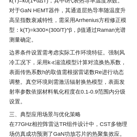
k(T)=k0(1+αΔT)，其中α代表热导率温度系数。
对于GaN HEMT器件，其通道层热导率随温度升
高呈指数衰减特性，需采用Arrhenius方程修正模
型：k(T)=k300×(300/T)^β，β值通过Raman光谱
测量确定。
边界条件设置需考虑实际工作环境特征。强制风
冷工况下，采用k-ε湍流模型计算对流换热系数，
表面传热系数h的取值需根据雷诺数Re进行动态
调整。真空环境则需激活辐射换热模型，表面发
射率参数依据材料氧化程度在0.1-0.9范围内分级
设置。
三、典型应用场景与优化策略
在77GHz相控阵雷达TR组件设计中，CST多物理
场仿真成功预测了GaN功放芯片的热聚集效应。