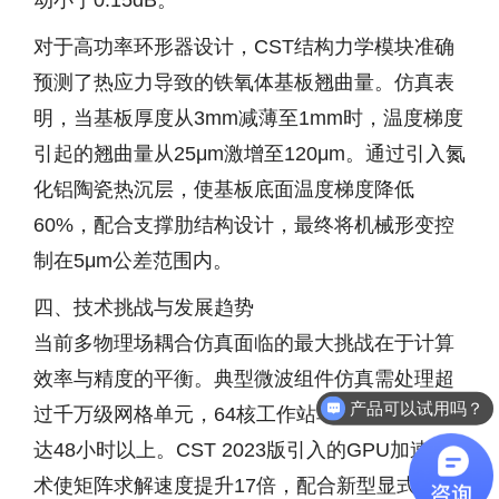
动小于0.15dB。
对于高功率环形器设计，CST结构力学模块准确
预测了热应力导致的铁氧体基板翘曲量。仿真表
明，当基板厚度从3mm减薄至1mm时，温度梯度
引起的翘曲量从25μm激增至120μm。通过引入氮
化铝陶瓷热沉层，使基板底面温度梯度降低
60%，配合支撑肋结构设计，最终将机械形变控
制在5μm公差范围内。
四、技术挑战与发展趋势
当前多物理场耦合仿真面临的最大挑战在于计算
效率与精度的平衡。典型微波组件仿真需处理超
产品可以试用吗？
过千万级网格单元，64核工作站单次求解耗时仍
达48小时以上。CST 2023版引入的GPU加速技
术使矩阵求解速度提升17倍，配合新型显式时间