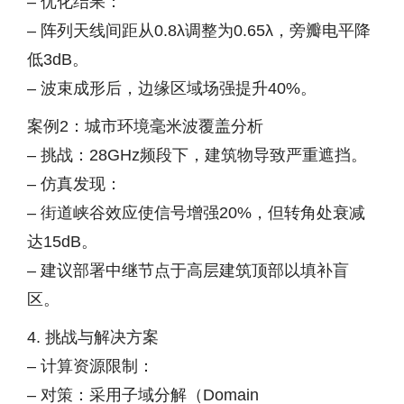
– 优化结果：
– 阵列天线间距从0.8λ调整为0.65λ，旁瓣电平降
低3dB。
– 波束成形后，边缘区域场强提升40%。
案例2：城市环境毫米波覆盖分析
– 挑战：28GHz频段下，建筑物导致严重遮挡。
– 仿真发现：
– 街道峡谷效应使信号增强20%，但转角处衰减
达15dB。
– 建议部署中继节点于高层建筑顶部以填补盲
区。
4. 挑战与解决方案
– 计算资源限制：
– 对策：采用子域分解（Domain