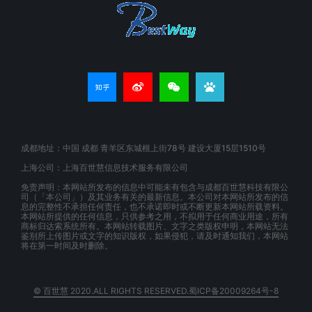
成都地址：中国 成都 青羊区东城根上街78号 建设大厦15层1510号
上海公司：上海百世慧信息技术服务有限公司
免责声明：本网站所发布的信息中可能未有包含与成都百世慧科技有限公
司（「本公司」）及其业务有关的最新信息。本公司对本网站所发布的信
息的完整性不承担任何责任，也不承诺即时或不断更新本网站所载资料。
本网站所提供的任何信息，只供参考之用，不拟用于任何商业用途，所有
商标归达索系统所有。本网站转载图片、文字之类版权申明，本网站无法
鉴别所上传图片或文字的知识版权，如果侵犯，请及时通知我们，本网站
将在第一时间及时删除。
© 百世慧 2020.ALL RIGHTS RESERVED.蜀ICP备20009264号-8