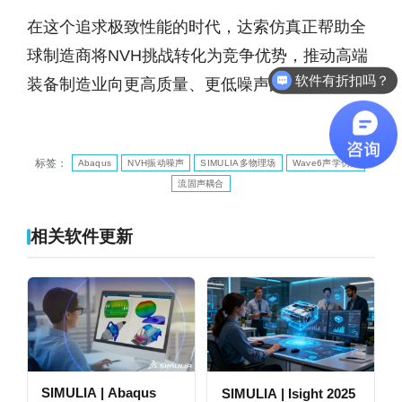
在这个追求极致性能的时代，达索仿真正帮助全
球制造商将NVH挑战转化为竞争优势，推动高端
软件有折扣吗？
装备制造业向更高质量、更低噪声的未来迈进。
标签：
Abaqus
NVH振动噪声
SIMULIA多物理场
Wave6声学仿真
流固声耦合
相关软件更新
SIMULIA | Abaqus
SIMULIA | Isight 2025