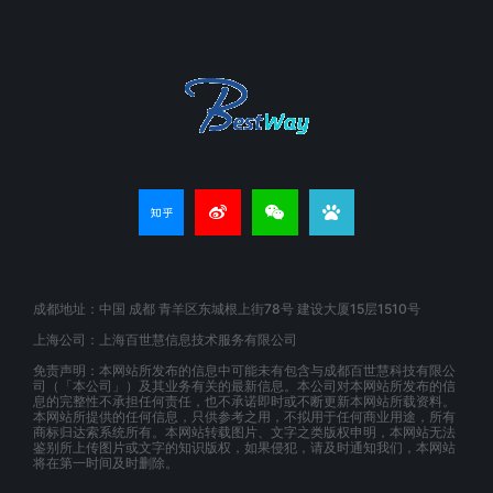
成都地址：中国 成都 青羊区东城根上街78号 建设大厦15层1510号
上海公司：上海百世慧信息技术服务有限公司
免责声明：本网站所发布的信息中可能未有包含与成都百世慧科技有限公
司（「本公司」）及其业务有关的最新信息。本公司对本网站所发布的信
息的完整性不承担任何责任，也不承诺即时或不断更新本网站所载资料。
本网站所提供的任何信息，只供参考之用，不拟用于任何商业用途，所有
商标归达索系统所有。本网站转载图片、文字之类版权申明，本网站无法
鉴别所上传图片或文字的知识版权，如果侵犯，请及时通知我们，本网站
将在第一时间及时删除。