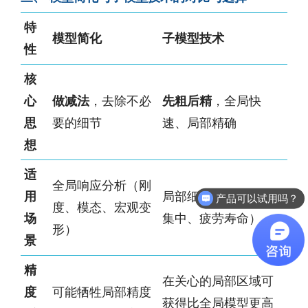
特
模型简化
子模型技术
性
核
心
做减法
，去除不必
先粗后精
，全局快
思
要的细节
速、局部精确
想
适
全局响应分析（刚
用
局部细节分析（应力
产品可以试用吗？
度、模态、宏观变
场
集中、疲劳寿命）
形）
景
精
在关心的局部区域可
度
可能牺牲局部精度
获得比全局模型更高