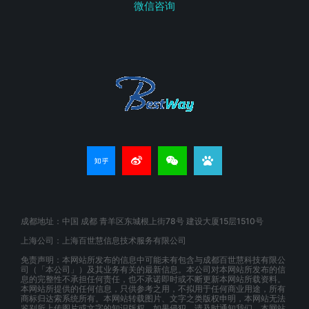
微信咨询
成都地址：中国 成都 青羊区东城根上街78号 建设大厦15层1510号
上海公司：上海百世慧信息技术服务有限公司
免责声明：本网站所发布的信息中可能未有包含与成都百世慧科技有限公
司（「本公司」）及其业务有关的最新信息。本公司对本网站所发布的信
息的完整性不承担任何责任，也不承诺即时或不断更新本网站所载资料。
本网站所提供的任何信息，只供参考之用，不拟用于任何商业用途，所有
商标归达索系统所有。本网站转载图片、文字之类版权申明，本网站无法
鉴别所上传图片或文字的知识版权，如果侵犯，请及时通知我们，本网站