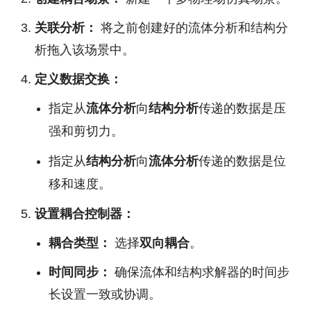
关联分析：
将之前创建好的流体分析和结构分
析拖入该场景中。
定义数据交换：
指定从
流体分析
向
结构分析
传递的数据是
压
和
。
强
剪切力
指定从
结构分析
向
流体分析
传递的数据是
位
和
。
移
速度
设置耦合控制器：
耦合类型：
选择
双向耦合
。
时间同步：
确保流体和结构求解器的时间步
长设置一致或协调。