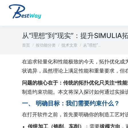
从“理想”到“现实”：提升SIMU
您在这里：
首页
按功能分类
技术文章
从“理想”…
在追求轻量化和性能极致的今天，拓扑优化成
状诡异，虽然理论上满足性能和重量要求，但
问题的核心在于：传统的拓扑优化只关注“性能
制造约束功能。本文将深入探讨如何通过实操设
一、 明确目标：我们需要约束什么？
在打开软件之前，首先要明确你的制造工艺对
传统加工（铣削、车削）
：需要
拔模方向
，