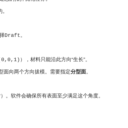
的。
择
。
Draft
），材料只能沿此方向“生长”。
(0,0,1)
型面向两个方向拔模。需要指定
分型面
。
3°）。软件会确保所有表面至少满足这个角度。