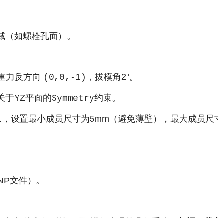
域（如螺栓孔面）。
重力反方向
，拔模角2°。
(0,0,-1)
关于YZ平面的
约束。
Symmetry
，设置最小成员尺寸为5mm（避免薄壁），最大成员尺寸
l
NP文件）。