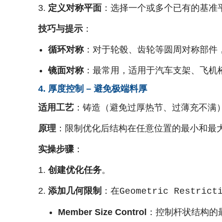
定义对称平面
：选择一个或多个已有的基准
技巧与提示
：
循环对称
：对于轮毂、齿轮等圆周对称部件
镜面对称
：最常用，适用于汽车支架、飞机
4. 厚度控制 – 避免极端料厚
适用工艺
：铸造（避免过厚热节、过薄充不满
原理
：限制优化后结构在任意位置的最小和最
实操步骤
：
创建优化任务
。
添加几何限制
：在
Geometric Restrict
Member Size Control
：控制杆状结构的