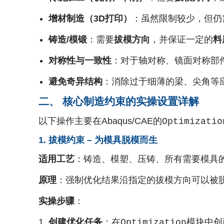
增材制造（3D打印）
：虽然限制较少，但仍
铸造/模锻
：需要
拔模方向
，并保证一定的
料
对称性与一致性
：对于轴对称、镜面对称部
避免奇异结构
：消除过于细薄的梁、尖角等
二、 核心制造约束的实操设置详解
以下操作主要在Abaqus/CAE的
Optimizatio
1. 拔模约束 – 为模具脱模而生
适用工艺
：铸造、模塑、压铸、所有需要模具
原理
：强制优化结果沿指定的拔模方向可以被脱
实操步骤
：
创建优化任务
：在
模块中创
Optimization