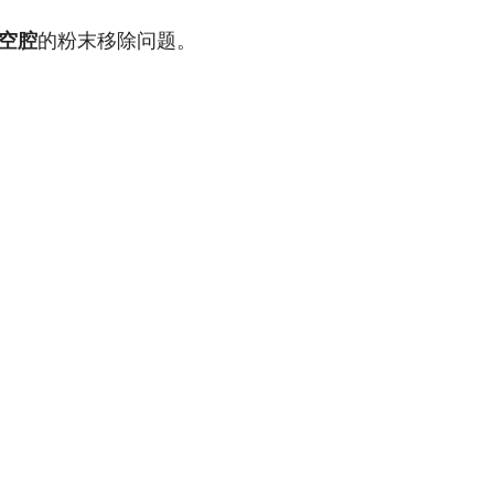
空腔
的粉末移除问题。
。