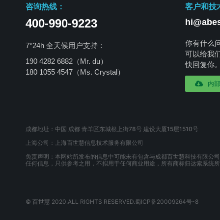
咨询热线：
客户和技
400-990-9223
hi@abes
你有什么
7*24h 全天候用户支持：
可以给我
190 4282 6882（Mr. du）
快回复你
180 1055 4547
（Ms. Crystal）
内
成都地址：中国 成都 青羊区东城根上街78号 建设大厦15层1510号
上海公司：上海百世慧信息技术服务有限公司
免责声明：本网站所发布的信息中可能未有包含与成都百世慧科技有限公司
任何信息，只供参考之用，不拟用于任何商业用途，所有商标归达索系统所
© 百世慧 2020.ALL RIGHTS RESERVED.蜀ICP备20009264号-8