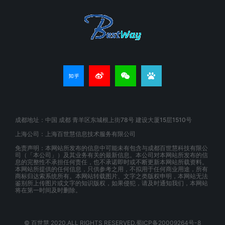
成都地址：中国 成都 青羊区东城根上街78号 建设大厦15层1510号
上海公司：上海百世慧信息技术服务有限公司
免责声明：本网站所发布的信息中可能未有包含与成都百世慧科技有限公
司（「本公司」）及其业务有关的最新信息。本公司对本网站所发布的信
息的完整性不承担任何责任，也不承诺即时或不断更新本网站所载资料。
本网站所提供的任何信息，只供参考之用，不拟用于任何商业用途，所有
商标归达索系统所有。本网站转载图片、文字之类版权申明，本网站无法
鉴别所上传图片或文字的知识版权，如果侵犯，请及时通知我们，本网站
将在第一时间及时删除。
© 百世慧 2020.ALL RIGHTS RESERVED.蜀ICP备20009264号-8