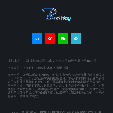
成都地址：中国 成都 青羊区东城根上街78号 建设大厦15层1510号
上海公司：上海百世慧信息技术服务有限公司
免责声明：本网站所发布的信息中可能未有包含与成都百世慧科技有限公
司（「本公司」）及其业务有关的最新信息。本公司对本网站所发布的信
息的完整性不承担任何责任，也不承诺即时或不断更新本网站所载资料。
本网站所提供的任何信息，只供参考之用，不拟用于任何商业用途，所有
商标归达索系统所有。本网站转载图片、文字之类版权申明，本网站无法
鉴别所上传图片或文字的知识版权，如果侵犯，请及时通知我们，本网站
将在第一时间及时删除。
© 百世慧 2020.ALL RIGHTS RESERVED.蜀ICP备20009264号-8