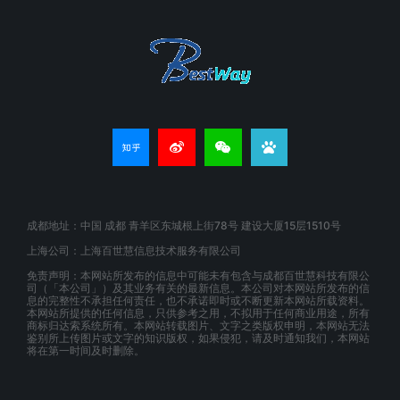
成都地址：中国 成都 青羊区东城根上街78号 建设大厦15层1510号
上海公司：上海百世慧信息技术服务有限公司
免责声明：本网站所发布的信息中可能未有包含与成都百世慧科技有限公
司（「本公司」）及其业务有关的最新信息。本公司对本网站所发布的信
息的完整性不承担任何责任，也不承诺即时或不断更新本网站所载资料。
本网站所提供的任何信息，只供参考之用，不拟用于任何商业用途，所有
商标归达索系统所有。本网站转载图片、文字之类版权申明，本网站无法
鉴别所上传图片或文字的知识版权，如果侵犯，请及时通知我们，本网站
将在第一时间及时删除。