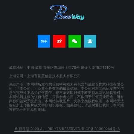
成都地址：中国 成都 青羊区东城根上街78号 建设大厦15层1510号
上海公司：上海百世慧信息技术服务有限公司
免责声明：本网站所发布的信息中可能未有包含与成都百世慧科技有限公
司（「本公司」）及其业务有关的最新信息。本公司对本网站所发布的信
息的完整性不承担任何责任，也不承诺即时或不断更新本网站所载资料。
本网站所提供的任何信息，只供参考之用，不拟用于任何商业用途，所有
商标归达索系统所有。本网站转载图片、文字之类版权申明，本网站无法
鉴别所上传图片或文字的知识版权，如果侵犯，请及时通知我们，本网站
将在第一时间及时删除。
© 百世慧 2020.ALL RIGHTS RESERVED.蜀ICP备20009264号-8