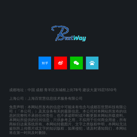
成都地址：中国 成都 青羊区东城根上街78号 建设大厦15层1510号
上海公司：上海百世慧信息技术服务有限公司
免责声明：本网站所发布的信息中可能未有包含与成都百世慧科技有限公
司（「本公司」）及其业务有关的最新信息。本公司对本网站所发布的信
息的完整性不承担任何责任，也不承诺即时或不断更新本网站所载资料。
本网站所提供的任何信息，只供参考之用，不拟用于任何商业用途，所有
商标归达索系统所有。本网站转载图片、文字之类版权申明，本网站无法
鉴别所上传图片或文字的知识版权，如果侵犯，请及时通知我们，本网站
将在第一时间及时删除。