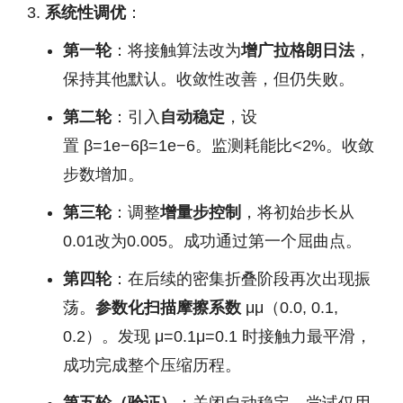
系统性调优
：
第一轮
：将接触算法改为
增广拉格朗日法
，
保持其他默认。收敛性改善，但仍失败。
第二轮
：引入
自动稳定
，设
置
β=1e−6
β
=
1
e
−
6
。监测耗能比<2%。收敛
步数增加。
第三轮
：调整
增量步控制
，将初始步长从
0.01改为0.005。成功通过第一个屈曲点。
第四轮
：在后续的密集折叠阶段再次出现振
荡。
参数化扫描摩擦系数
μ
μ
（0.0, 0.1,
0.2）。发现
μ=0.1
μ
=
0.1
时接触力最平滑，
成功完成整个压缩历程。