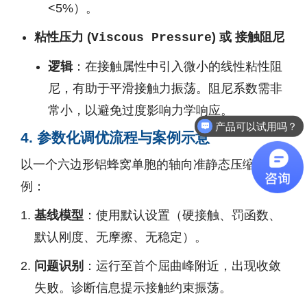
<5%）。
粘性压力 (
) 或 接触阻尼
Viscous Pressure
逻辑
：在接触属性中引入微小的线性粘性阻
尼，有助于平滑接触力振荡。阻尼系数需非
产品可以试用吗？
常小，以避免过度影响力学响应。
软件有折扣吗？
4. 参数化调优流程与案例示意
以一个六边形铝蜂窝单胞的轴向准静态压缩为
例：
基线模型
：使用默认设置（硬接触、罚函数、
默认刚度、无摩擦、无稳定）。
问题识别
：运行至首个屈曲峰附近，出现收敛
失败。诊断信息提示接触约束振荡。