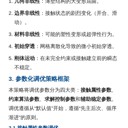
几何非线性
：薄壁结构的大变形屈曲。
边界非线性
：接触状态的剧烈变化（开合、滑
动）。
材料非线性
：可能的塑性变形或超弹性行为。
初始穿透
：网格离散化导致的微小初始穿透。
刚体运动
：在未完全约束或接触建立前的瞬态
不稳定。
3. 参数化调优策略框架
本策略将调优参数分为四大类：
接触属性参数
、
约束算法参数
、
求解控制参数
和
辅助稳定参数
。
调优遵循从“默认值”开始，遵循“先主后次、循序
渐进”的原则。