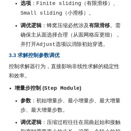
选项
：
（有限滑移）、
Finite sliding
（小滑移）。
Small sliding
调优逻辑
：蜂窝压缩必然涉及
有限滑移
。需
确保主从面选择合理（从面网格应更细），
并打开
选项以消除初始穿透。
Adjust
3.3 求解控制参数调优
控制求解器行为，直接影响非线性求解的稳定性
和效率。
增量步控制 (
)
Step Module
参数
：初始增量步、最小增量步、最大增量
步、最大增量步数。
调优逻辑
：压缩过程往往在屈曲起始和接触