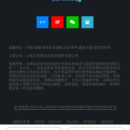
成都地址：中国 成都 青羊区东城根上街78号 建设大厦15层1510号
上海公司：上海百世慧信息技术服务有限公司
免责声明：本网站所发布的信息中可能未有包含与成都百世慧科技有限公
司（「本公司」）及其业务有关的最新信息。本公司对本网站所发布的信
息的完整性不承担任何责任，也不承诺即时或不断更新本网站所载资料。
本网站所提供的任何信息，只供参考之用，不拟用于任何商业用途，所有
商标归达索系统所有。本网站转载图片、文字之类版权申明，本网站无法
鉴别所上传图片或文字的知识版权，如果侵犯，请及时通知我们，本网站
将在第一时间及时删除。
© 百世慧 2020.ALL RIGHTS RESERVED.蜀ICP备20009264号-8
成都百世慧
CATIA
ENOVIA
DELMIA
APRISO
GEOVIA
BIOVIA
EXALEAD
3DSPACEX
3DEXPERIENCE