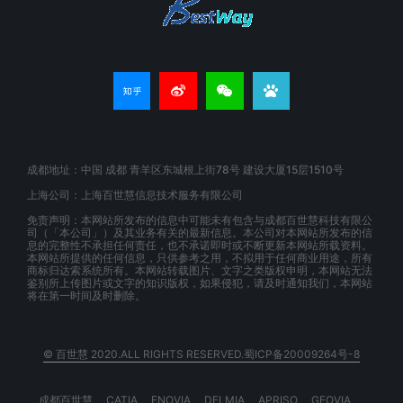
成都地址：中国 成都 青羊区东城根上街78号 建设大厦15层1510号
上海公司：上海百世慧信息技术服务有限公司
免责声明：本网站所发布的信息中可能未有包含与成都百世慧科技有限公
司（「本公司」）及其业务有关的最新信息。本公司对本网站所发布的信
息的完整性不承担任何责任，也不承诺即时或不断更新本网站所载资料。
本网站所提供的任何信息，只供参考之用，不拟用于任何商业用途，所有
商标归达索系统所有。本网站转载图片、文字之类版权申明，本网站无法
鉴别所上传图片或文字的知识版权，如果侵犯，请及时通知我们，本网站
将在第一时间及时删除。
© 百世慧 2020.ALL RIGHTS RESERVED.蜀ICP备20009264号-8
成都百世慧
CATIA
ENOVIA
DELMIA
APRISO
GEOVIA