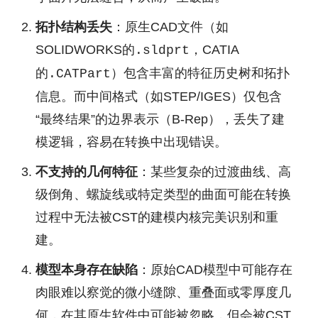
拓扑结构丢失
：原生CAD文件（如
SOLIDWORKS的
，CATIA
.sldprt
的
）包含丰富的特征历史树和拓扑
.CATPart
信息。而中间格式（如STEP/IGES）仅包含
“最终结果”的边界表示（B-Rep），丢失了建
模逻辑，容易在转换中出现错误。
不支持的几何特征
：某些复杂的过渡曲线、高
级倒角、螺旋线或特定类型的曲面可能在转换
过程中无法被CST的建模内核完美识别和重
建。
模型本身存在缺陷
：原始CAD模型中可能存在
肉眼难以察觉的微小缝隙、重叠面或零厚度几
何，在其原生软件中可能被忽略，但会被CST