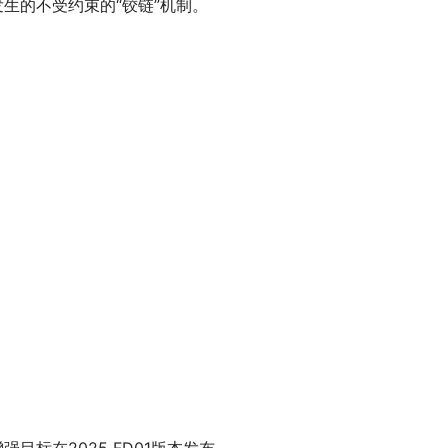
发生的不受约束的“铰链”机制。
目标在2025 FD01版本发布。