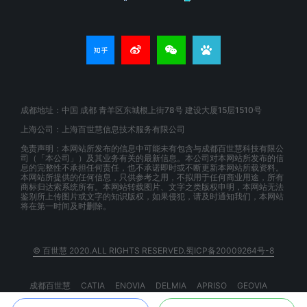
成都地址：中国 成都 青羊区东城根上街78号 建设大厦15层1510号
上海公司：上海百世慧信息技术服务有限公司
免责声明：本网站所发布的信息中可能未有包含与成都百世慧科技有限公
司（「本公司」）及其业务有关的最新信息。本公司对本网站所发布的信
息的完整性不承担任何责任，也不承诺即时或不断更新本网站所载资料。
本网站所提供的任何信息，只供参考之用，不拟用于任何商业用途，所有
商标归达索系统所有。本网站转载图片、文字之类版权申明，本网站无法
鉴别所上传图片或文字的知识版权，如果侵犯，请及时通知我们，本网站
将在第一时间及时删除。
© 百世慧 2020.ALL RIGHTS RESERVED.蜀ICP备20009264号-8
成都百世慧
CATIA
ENOVIA
DELMIA
APRISO
GEOVIA
BIOVIA
EXALEAD
3DSPACEX
3DEXPERIENCE