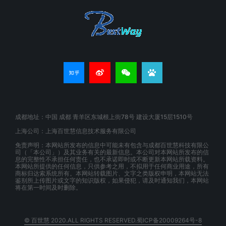
成都地址：中国 成都 青羊区东城根上街78号 建设大厦15层1510号
上海公司：上海百世慧信息技术服务有限公司
免责声明：本网站所发布的信息中可能未有包含与成都百世慧科技有限公
司（「本公司」）及其业务有关的最新信息。本公司对本网站所发布的信
息的完整性不承担任何责任，也不承诺即时或不断更新本网站所载资料。
本网站所提供的任何信息，只供参考之用，不拟用于任何商业用途，所有
商标归达索系统所有。本网站转载图片、文字之类版权申明，本网站无法
鉴别所上传图片或文字的知识版权，如果侵犯，请及时通知我们，本网站
将在第一时间及时删除。
© 百世慧 2020.ALL RIGHTS RESERVED.蜀ICP备20009264号-8