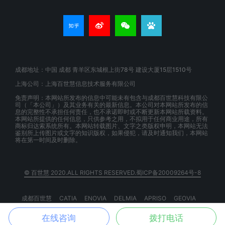
成都地址：中国 成都 青羊区东城根上街78号 建设大厦15层1510号
上海公司：上海百世慧信息技术服务有限公司
免责声明：本网站所发布的信息中可能未有包含与成都百世慧科技有限公
司（「本公司」）及其业务有关的最新信息。本公司对本网站所发布的信
息的完整性不承担任何责任，也不承诺即时或不断更新本网站所载资料。
本网站所提供的任何信息，只供参考之用，不拟用于任何商业用途，所有
商标归达索系统所有。本网站转载图片、文字之类版权申明，本网站无法
鉴别所上传图片或文字的知识版权，如果侵犯，请及时通知我们，本网站
将在第一时间及时删除。
© 百世慧 2020.ALL RIGHTS RESERVED.蜀ICP备20009264号-8
成都百世慧
CATIA
ENOVIA
DELMIA
APRISO
GEOVIA
BIOVIA
EXALEAD
3DSPACEX
3DEXPERIENCE
在线咨询
拨打电话