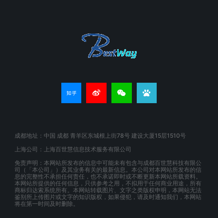
成都地址：中国 成都 青羊区东城根上街78号 建设大厦15层1510号
上海公司：上海百世慧信息技术服务有限公司
免责声明：本网站所发布的信息中可能未有包含与成都百世慧科技有限公
司（「本公司」）及其业务有关的最新信息。本公司对本网站所发布的信
息的完整性不承担任何责任，也不承诺即时或不断更新本网站所载资料。
本网站所提供的任何信息，只供参考之用，不拟用于任何商业用途，所有
商标归达索系统所有。本网站转载图片、文字之类版权申明，本网站无法
鉴别所上传图片或文字的知识版权，如果侵犯，请及时通知我们，本网站
将在第一时间及时删除。