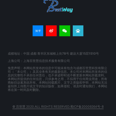
成都地址：中国 成都 青羊区东城根上街78号 建设大厦15层1510号
上海公司：上海百世慧信息技术服务有限公司
免责声明：本网站所发布的信息中可能未有包含与成都百世慧科技有限公
司（「本公司」）及其业务有关的最新信息。本公司对本网站所发布的信
息的完整性不承担任何责任，也不承诺即时或不断更新本网站所载资料。
本网站所提供的任何信息，只供参考之用，不拟用于任何商业用途，所有
商标归达索系统所有。本网站转载图片、文字之类版权申明，本网站无法
鉴别所上传图片或文字的知识版权，如果侵犯，请及时通知我们，本网站
将在第一时间及时删除。
© 百世慧 2020.ALL RIGHTS RESERVED.蜀ICP备20009264号-8