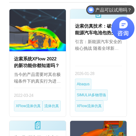
产品可以试用吗？
📄
达索仿真技术：破解新
能源汽车电池包热失控
与安全设计难题的利器
引言：新能源汽车安全的
核心挑战 随着全球新
能…
达索系统XFlow 2022
的新功能你都知道吗？
2026-01-28
当今的产品需要对其在极
端条件下的真实行为进
Abaqus
行…
SIMULIA多物理场
2022-03-24
XFlow流体仿真
流体仿真
XFlow流体仿真
📄