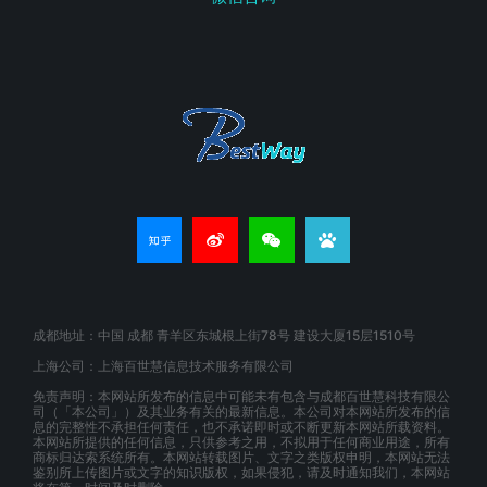
成都地址：中国 成都 青羊区东城根上街78号 建设大厦15层1510号
上海公司：上海百世慧信息技术服务有限公司
免责声明：本网站所发布的信息中可能未有包含与成都百世慧科技有限公
司（「本公司」）及其业务有关的最新信息。本公司对本网站所发布的信
息的完整性不承担任何责任，也不承诺即时或不断更新本网站所载资料。
本网站所提供的任何信息，只供参考之用，不拟用于任何商业用途，所有
商标归达索系统所有。本网站转载图片、文字之类版权申明，本网站无法
鉴别所上传图片或文字的知识版权，如果侵犯，请及时通知我们，本网站