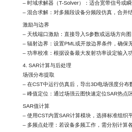
– 时域求解器（T-Solver）：适合宽带信
– 混合求解：对多频段设备分频段仿真，合并
激励与边界
– 天线端口激励：直接导入S参数或远场方向
– 辐射边界：设置PML或开放边界条件，确保
– 功率校准：根据设备最大发射功率设定输入
4. SAR计算与后处理
场强分布提取
– 在CST中运行仿真后，导出3D电场强度分布
– 峰值定位：通过场强云图快速定位SAR热
SAR值计算
– 使用CST内置SAR计算模块，选择标准组织
– 多频点处理：若设备多频工作，需分别计算