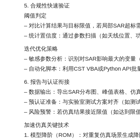
5. 合规性快速验证
阈值判定
– 对比计算结果与目标限值，若局部SAR超标
– 统计置信度：通过参数扫描（如天线位置、
迭代优化策略
– 敏感参数分析：识别对SAR影响最大的变
– 自动化脚本：利用CST VBA或Python A
6. 报告与认证衔接
– 数据输出：导出SAR分布图、峰值表格、仿
– 预认证准备：与实验室测试方案对齐（如测
– 风险预警：若仿真结果接近限值（如达到限
加速仿真关键技术
1. 模型降阶（ROM）：对重复仿真场景生成