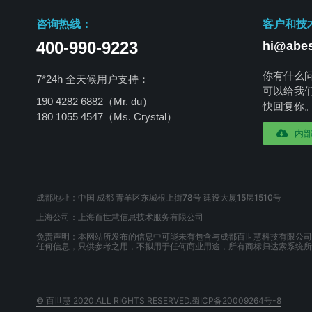
咨询热线：
客户和技
400-990-9223
hi@abes
你有什么
7*24h 全天候用户支持：
可以给我
190 4282 6882（Mr. du）
快回复你
180 1055 4547
（Ms. Crystal）
内
成都地址：中国 成都 青羊区东城根上街78号 建设大厦15层1510号
上海公司：上海百世慧信息技术服务有限公司
免责声明：本网站所发布的信息中可能未有包含与成都百世慧科技有限公司
任何信息，只供参考之用，不拟用于任何商业用途，所有商标归达索系统所
© 百世慧 2020.ALL RIGHTS RESERVED.蜀ICP备20009264号-8