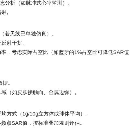
号或瞬态分析（如脉冲式心率监测）。
结果。
图（若天线已单独仿真）。
无反射干扰。
功率，考虑实际占空比（如蓝牙的1%占空比可降低SAR值
数据。
点区域（如皮肤接触面、金属边缘）。
平均方式（1g/10g立方体或球体平均）。
各频点SAR值，按标准叠加规则评估。