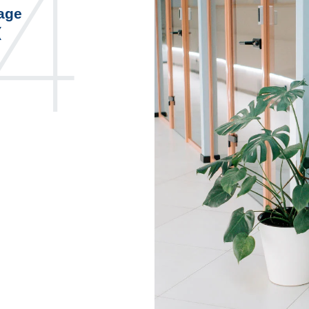
4
page
(