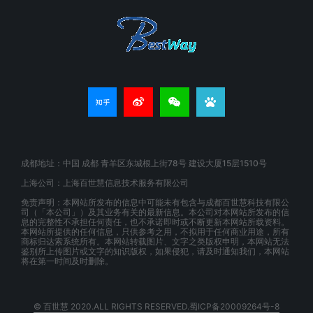
成都地址：中国 成都 青羊区东城根上街78号 建设大厦15层1510号
上海公司：上海百世慧信息技术服务有限公司
免责声明：本网站所发布的信息中可能未有包含与成都百世慧科技有限公
司（「本公司」）及其业务有关的最新信息。本公司对本网站所发布的信
息的完整性不承担任何责任，也不承诺即时或不断更新本网站所载资料。
本网站所提供的任何信息，只供参考之用，不拟用于任何商业用途，所有
商标归达索系统所有。本网站转载图片、文字之类版权申明，本网站无法
鉴别所上传图片或文字的知识版权，如果侵犯，请及时通知我们，本网站
将在第一时间及时删除。
© 百世慧 2020.ALL RIGHTS RESERVED.蜀ICP备20009264号-8