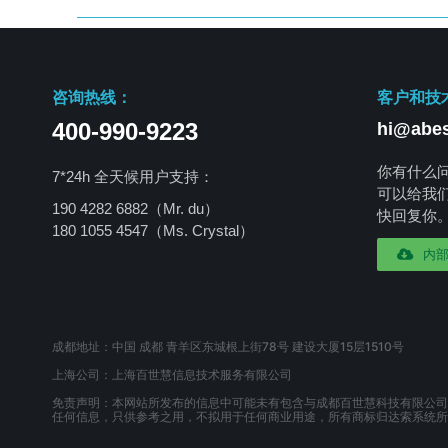
咨询热线：
客户和技
400-990-9223
hi@abes
你有什么
7*24h 全天候用户支持：
可以给我
190 4282 6882（Mr. du）
快回复你
180 1055 4547
（Ms. Crystal）
内
成都地址：中国 成都 青羊区东城根上街78号 建设大厦15层1510号
上海公司：上海百世慧信息技术服务有限公司
免责声明：本网站所发布的信息中可能未有包含与成都百世慧科技有限公司
任何信息，只供参考之用，不拟用于任何商业用途，所有商标归达索系统所