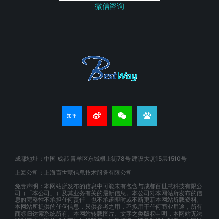
微信咨询
成都地址：中国 成都 青羊区东城根上街78号 建设大厦15层1510号
上海公司：上海百世慧信息技术服务有限公司
免责声明：本网站所发布的信息中可能未有包含与成都百世慧科技有限公
司（「本公司」）及其业务有关的最新信息。本公司对本网站所发布的信
息的完整性不承担任何责任，也不承诺即时或不断更新本网站所载资料。
本网站所提供的任何信息，只供参考之用，不拟用于任何商业用途，所有
商标归达索系统所有。本网站转载图片、文字之类版权申明，本网站无法