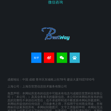
微信咨询
成都地址：中国 成都 青羊区东城根上街78号 建设大厦15层1510号
上海公司：上海百世慧信息技术服务有限公司
免责声明：本网站所发布的信息中可能未有包含与成都百世慧科技有限公
司（「本公司」）及其业务有关的最新信息。本公司对本网站所发布的信
息的完整性不承担任何责任，也不承诺即时或不断更新本网站所载资料。
本网站所提供的任何信息，只供参考之用，不拟用于任何商业用途，所有
商标归达索系统所有。本网站转载图片、文字之类版权申明，本网站无法
鉴别所上传图片或文字的知识版权，如果侵犯，请及时通知我们，本网站