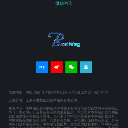
微信咨询
成都地址：中国 成都 青羊区东城根上街78号 建设大厦15层1510号
上海公司：上海百世慧信息技术服务有限公司
免责声明：本网站所发布的信息中可能未有包含与成都百世慧科技有限公
司（「本公司」）及其业务有关的最新信息。本公司对本网站所发布的信
息的完整性不承担任何责任，也不承诺即时或不断更新本网站所载资料。
本网站所提供的任何信息，只供参考之用，不拟用于任何商业用途，所有
商标归达索系统所有。本网站转载图片、文字之类版权申明，本网站无法