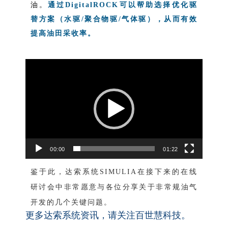
油。
通过DigitalROCK可以帮助选择优化驱
替方案（水驱/聚合物驱/气体驱），从而有效
提高油田采收率。
视
频
播
放
器
00:00
01:22
鉴于此，达索系统SIMULIA
在接下来的在线
研讨会中非常愿意与各位分享关于非常规油气
开发的几个关键问题。
更多达索系统资讯，请关注百世慧科技。