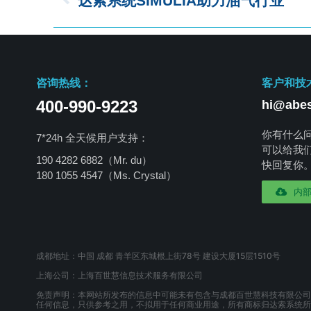
达索系统SIMULIA助力油气行业
咨询热线：
客户和技
400-990-9223
hi@abes
你有什么
7*24h 全天候用户支持：
可以给我
190 4282 6882（Mr. du）
快回复你
180 1055 4547
（Ms. Crystal）
内
成都地址：中国 成都 青羊区东城根上街78号 建设大厦15层1510号
上海公司：上海百世慧信息技术服务有限公司
免责声明：本网站所发布的信息中可能未有包含与成都百世慧科技有限公司
任何信息，只供参考之用，不拟用于任何商业用途，所有商标归达索系统所