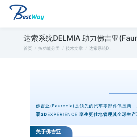
达索系统DELMIA 助力佛吉亚(Fau
您在这里：
首页
按功能分类
技术文章
达索系统D…
佛吉亚(Faurecia)是领先的汽车零部件
署3D
EXPERIENCE
孪生更佳地管理其全球生产
关于佛吉亚