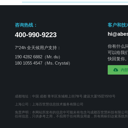
咨询热线：
客户和技
400-990-9223
hi@abes
你有什么
7*24h 全天候用户支持：
可以给我
190 4282 6882（Mr. du）
快回复你
180 1055 4547
（Ms. Crystal）
内
成都地址：中国 成都 青羊区东城根上街78号 建设大厦15层1510号
上海公司：上海百世慧信息技术服务有限公司
免责声明：本网站所发布的信息中可能未有包含与成都百世慧科技有限公司
任何信息，只供参考之用，不拟用于任何商业用途，所有商标归达索系统所