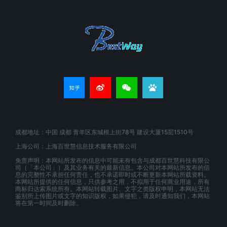
成都地址：中国 成都 青羊区东城根上街78号 建设大厦15层1510号
上海公司：上海百世慧信息技术服务有限公司
免责声明：本网站所发布的信息中可能未有包含与成都百世慧科技有限公
司（「本公司」）及其业务有关的最新信息。本公司对本网站所发布的信
息的完整性不承担任何责任，也不承诺即时或不断更新本网站所载资料。
本网站所提供的任何信息，只供参考之用，不拟用于任何商业用途，所有
商标归达索系统所有。本网站转载图片、文字之类版权申明，本网站无法
鉴别所上传图片或文字的知识版权，如果侵犯，请及时通知我们，本网站
将在第一时间及时删除。