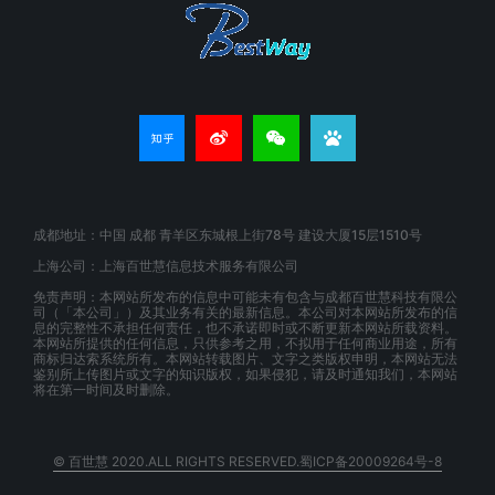
成都地址：中国 成都 青羊区东城根上街78号 建设大厦15层1510号
上海公司：上海百世慧信息技术服务有限公司
免责声明：本网站所发布的信息中可能未有包含与成都百世慧科技有限公
司（「本公司」）及其业务有关的最新信息。本公司对本网站所发布的信
息的完整性不承担任何责任，也不承诺即时或不断更新本网站所载资料。
本网站所提供的任何信息，只供参考之用，不拟用于任何商业用途，所有
商标归达索系统所有。本网站转载图片、文字之类版权申明，本网站无法
鉴别所上传图片或文字的知识版权，如果侵犯，请及时通知我们，本网站
将在第一时间及时删除。
© 百世慧 2020.ALL RIGHTS RESERVED.蜀ICP备20009264号-8