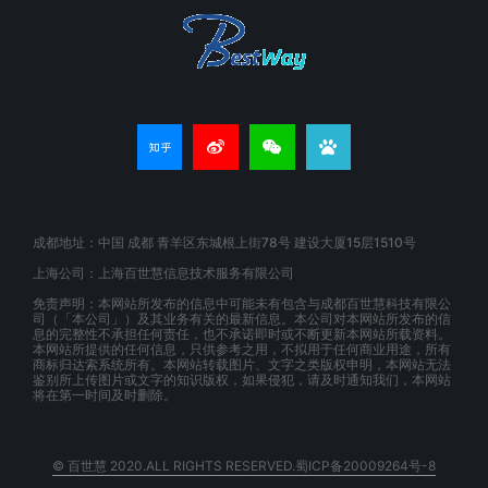
成都地址：中国 成都 青羊区东城根上街78号 建设大厦15层1510号
上海公司：上海百世慧信息技术服务有限公司
免责声明：本网站所发布的信息中可能未有包含与成都百世慧科技有限公
司（「本公司」）及其业务有关的最新信息。本公司对本网站所发布的信
息的完整性不承担任何责任，也不承诺即时或不断更新本网站所载资料。
本网站所提供的任何信息，只供参考之用，不拟用于任何商业用途，所有
商标归达索系统所有。本网站转载图片、文字之类版权申明，本网站无法
鉴别所上传图片或文字的知识版权，如果侵犯，请及时通知我们，本网站
将在第一时间及时删除。
© 百世慧 2020.ALL RIGHTS RESERVED.蜀ICP备20009264号-8