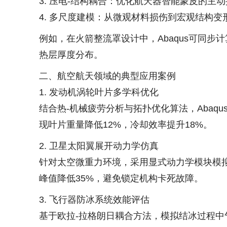
3. 压电-结构耦合：优化航天器智能蒙皮的主
4. 多尺度建模：从微观材料损伤到宏观结构
例如，在火箭整流罩设计中，Abaqus可同步
热层厚度分布。
二、航空航天领域的典型应用案例
1. 发动机涡轮叶片多学科优化
结合热-机械疲劳分析与拓扑优化算法，Abaq
现叶片重量降低12%，冷却效率提升18%。
2. 卫星太阳翼展开动力学仿真
针对太空微重力环境，采用显式动力学模块模
峰值降低35%，避免锁定机构卡死故障。
3. 飞行器防冰系统效能评估
基于欧拉-拉格朗日耦合方法，模拟结冰过程中