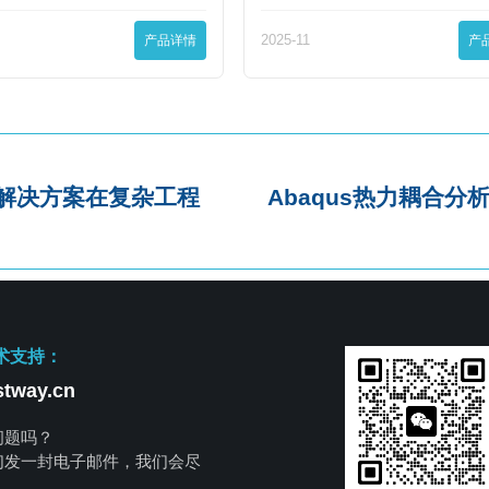
产品详情
2025-11
产
析解决方案在复杂工程
Abaqus热力耦合
术支持：
tway.cn
问题吗？
们发一封电子邮件，我们会尽
。