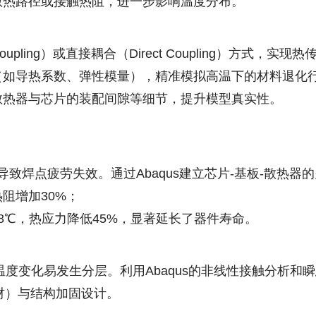
散热路径或接触热阻，进一步影响温度分布。
 Coupling）或直接耦合（Direct Coupling）方
（如导热系数、弹性模量），精准模拟高温下的材料退化
散热器与芯片的装配间隙等细节，提升模型真实性。
致焊点疲劳失效。通过Abaqus建立芯片-基板-散热器
阻增加30%；
8℃，热应力降低45%，显著延长了器件寿命。
温度变化易发生分层。利用Abaqus的非线性接触分析和
材）与结构加固设计。