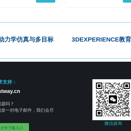
式动力学仿真与多目标
3DEXPERIENC
术支持：
tway.cn
问题吗？
们发一封电子邮件，我们会尽
。
微信咨询
部文件下载入口