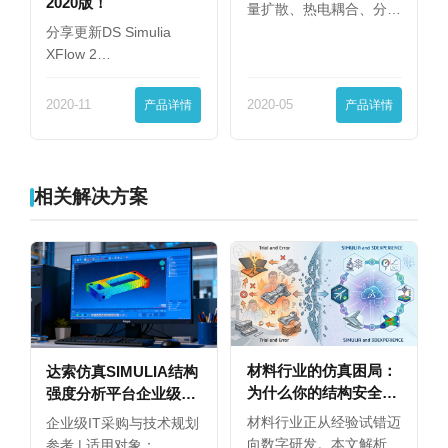
2020版！
量扩散、热电耦合、分
析…
分享更新DS Simulia
XFlow 2…
2020-11
产品详情
2020-05
产品详情
相关解决方案
材料行业的仿真困局：
达索仿真SIMULIA结构
为什么你的结构安全设
强度分析平台企业级永
计总靠试错？
久授权选购指南
材料行业正从经验试错迈
企业级IT采购与技术规划
向数字研发。本文解析
参考 | 适用对象：…